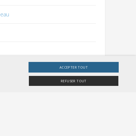
seau
ACCEPTER TOUT
REFUSER TOUT
 et des travaux
e site Web ne peut pas être utilisé correctement sans