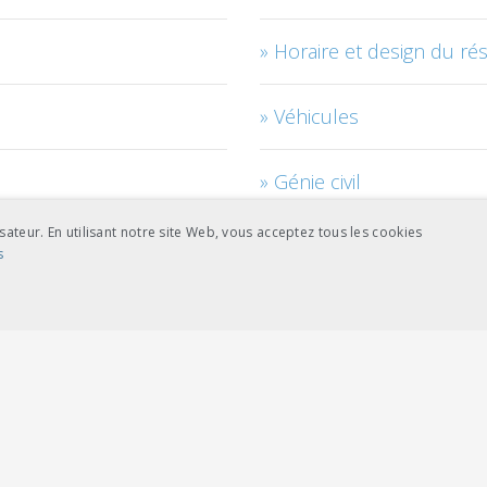
Horaire et design du ré
Véhicules
Génie civil
sateur. En utilisant notre site Web, vous acceptez tous les cookies
Accès au réseau
s
Management des projets
NCE
COOKIES DE CIBLAGE
nement
RTE
ictement nécessaires
Cookies de performance
Cookies de ciblage
on
Technique de systèmes
se du site Web telles que la connexion des utilisateurs et la gestion des comptes. L