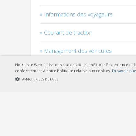
Informations des voyageurs
Courant de traction
Management des véhicules
Notre site Web utilise des cookies pour améliorer l'expérience utili
Câbles
conformément à notre Politique relative aux cookies.
En savoir plu
AFFICHER LES DÉTAILS
Personnel
COOKIES STRICTEMENT NÉCESSAIRES
COOKIES DE PERFORMA
Risque - sécurité - qualité - environ
Cookies str
Installations de sécurité et automati
Les cookies strictement nécessaires habilitent des fonctionnalités de ba
les cookies strictement nécessaires.