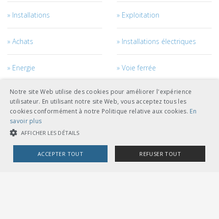
Installations
Exploitation
Achats
Installations électriques
Energie
Voie ferrée
Notre site Web utilise des cookies pour améliorer l'expérience
Informations des voyageurs
Horaire et design du réseau
utilisateur. En utilisant notre site Web, vous acceptez tous les
cookies conformément à notre Politique relative aux cookies.
En
Courant de traction
Véhicules
savoir plus
AFFICHER LES DÉTAILS
Management des véhicules
Génie civil
ACCEPTER TOUT
REFUSER TOUT
Câbles
Accès au réseau
COOKIES STRICTEMENT NÉCESSAIRES
COOKIES DE PERFORMANCE
COOKIES DE CIBLAGE
Personnel
Management des projets et
des travaux