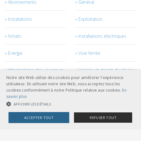
Abonnements
Général
Installations
Exploitation
Achats
Installations électriques
Energie
Voie ferrée
Informations des voyageurs
Horaire et design du réseau
Notre site Web utilise des cookies pour améliorer l'expérience
utilisateur. En utilisant notre site Web, vous acceptez tous les
Courant de traction
Véhicules
cookies conformément à notre Politique relative aux cookies.
En
savoir plus
Management des véhicules
Génie civil
AFFICHER LES DÉTAILS
ACCEPTER TOUT
REFUSER TOUT
Câbles
Accès au réseau
COOKIES STRICTEMENT NÉCESSAIRES
Personnel
Management des projets et