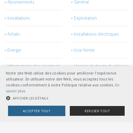
Abonnements
Général
Installations
Exploitation
Achats
Installations électriques
Energie
Voie ferrée
Informations des voyageurs
Horaire et design du réseau
Notre site Web utilise des cookies pour améliorer l'expérience
utilisateur. En utilisant notre site Web, vous acceptez tous les
Courant de traction
Véhicules
cookies conformément à notre Politique relative aux cookies.
En
savoir plus
Management des véhicules
Génie civil
AFFICHER LES DÉTAILS
ACCEPTER TOUT
REFUSER TOUT
Câbles
Accès au réseau
COOKIES STRICTEMENT NÉCESSAIRES
Personnel
Management des projets et