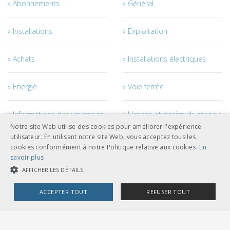
Abonnements
Général
Installations
Exploitation
Achats
Installations électriques
Energie
Voie ferrée
Informations des voyageurs
Horaire et design du réseau
Notre site Web utilise des cookies pour améliorer l'expérience
utilisateur. En utilisant notre site Web, vous acceptez tous les
Courant de traction
Véhicules
cookies conformément à notre Politique relative aux cookies.
En
savoir plus
Management des véhicules
Génie civil
AFFICHER LES DÉTAILS
ACCEPTER TOUT
REFUSER TOUT
Câbles
Accès au réseau
COOKIES STRICTEMENT NÉCESSAIRES
Personnel
Management des projets et