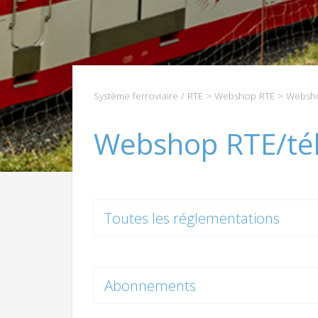
Système ferroviaire / RTE
>
Webshop RTE
> Websho
Webshop RTE/té
Toutes les réglementations
Abonnements