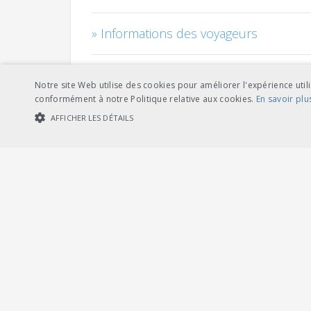
Informations des voyageurs
Courant de traction
Notre site Web utilise des cookies pour améliorer l'expérience utili
conformément à notre Politique relative aux cookies.
En savoir plu
Management des véhicules
AFFICHER LES DÉTAILS
COOKIES STRICTEMENT NÉCESSAIRES
COOKIES DE PERFORMA
Câbles
Personnel
Cookies str
Les cookies strictement nécessaires habilitent des fonctionnalités de ba
Risque - sécurité - qualité - environ
les cookies strictement nécessaires.
Fournisseur /
Nom
Expiration
Description
Domaine
Installations de sécurité et automati
CookieScriptConsent
1 mois
Dieses Cookie wi
CookieScript
Banner von Cook
.voev.ch