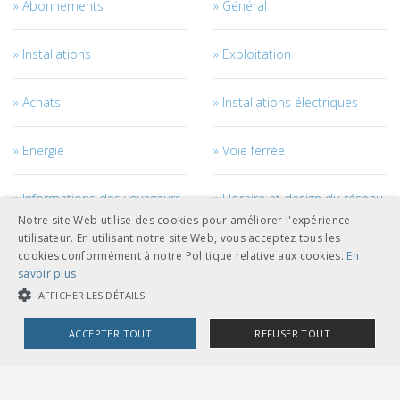
Abonnements
Général
Installations
Exploitation
Achats
Installations électriques
Energie
Voie ferrée
Informations des voyageurs
Horaire et design du réseau
Notre site Web utilise des cookies pour améliorer l'expérience
utilisateur. En utilisant notre site Web, vous acceptez tous les
Courant de traction
Véhicules
cookies conformément à notre Politique relative aux cookies.
En
savoir plus
Management des véhicules
Génie civil
AFFICHER LES DÉTAILS
ACCEPTER TOUT
REFUSER TOUT
Câbles
Accès au réseau
COOKIES STRICTEMENT NÉCESSAIRES
Personnel
Management des projets et