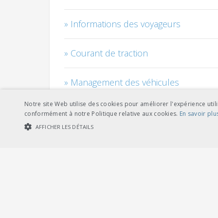
Informations des voyageurs
Courant de traction
Management des véhicules
Notre site Web utilise des cookies pour améliorer l'expérience utili
Câbles
conformément à notre Politique relative aux cookies.
En savoir plu
AFFICHER LES DÉTAILS
Personnel
COOKIES STRICTEMENT NÉCESSAIRES
COOKIES DE PERFORMA
Risque - sécurité - qualité - environ
Cookies str
Installations de sécurité et automati
Les cookies strictement nécessaires habilitent des fonctionnalités de ba
les cookies strictement nécessaires.