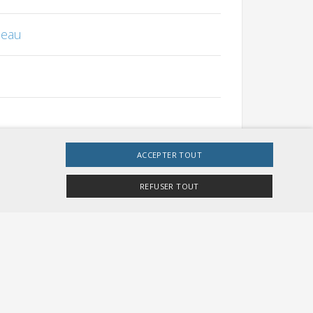
seau
ACCEPTER TOUT
REFUSER TOUT
 et des travaux
e site Web ne peut pas être utilisé correctement sans