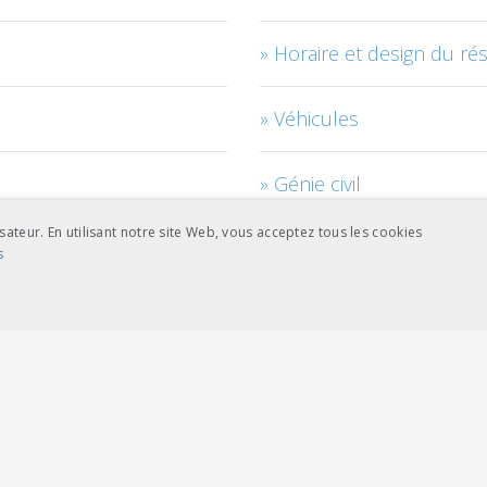
Horaire et design du ré
Véhicules
Génie civil
sateur. En utilisant notre site Web, vous acceptez tous les cookies
Accès au réseau
s
Management des projets
NCE
COOKIES DE CIBLAGE
nement
RTE
ictement nécessaires
Cookies de performance
Cookies de ciblage
on
Technique de systèmes
se du site Web telles que la connexion des utilisateurs et la gestion des comptes. L