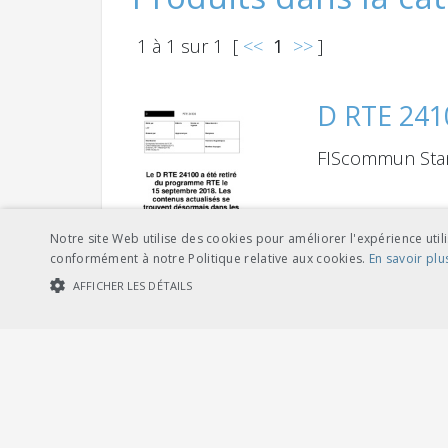
1
à
1
sur
1
[
<<
1
>>
]
D RTE 241
FIScommun Stan
Notre site Web utilise des cookies pour améliorer l'expérience utili
conformément à notre Politique relative aux cookies.
En savoir plu
AFFICHER LES DÉTAILS
1
à
1
sur
1
[
<<
1
>>
]
COOKIES STRICTEMENT NÉCESSAIRES
COOKIES DE PERFORMA
Cookies str
Les cookies strictement nécessaires habilitent des fonctionnalités de ba