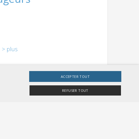
s
> plus
ACCEPTER TOUT
REFUSER TOUT
e site Web ne peut pas être utilisé correctement sans