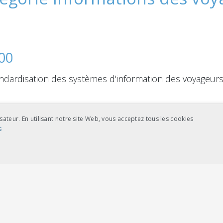
00
dardisation des systèmes d'information des voyageur
sateur. En utilisant notre site Web, vous acceptez tous les cookies
s
NCE
COOKIES DE CIBLAGE
ictement nécessaires
Cookies de performance
Cookies de ciblage
se du site Web telles que la connexion des utilisateurs et la gestion des comptes. L