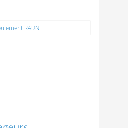
eulement RADN
yageurs