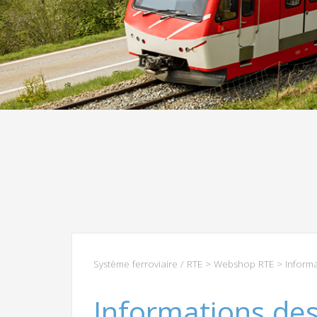
Système ferroviaire / RTE
>
Webshop RTE
> Informa
Informations de