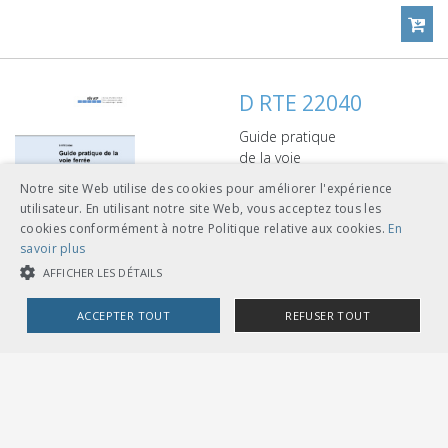
D RTE 22040
Guide pratique
de la voie
ferrée, Voie
Notre site Web utilise des cookies pour améliorer l'expérience
normale
> plus
utilisateur. En utilisant notre site Web, vous acceptez tous les
CHF
144.00
cookies conformément à notre Politique relative aux cookies.
En
savoir plus
AFFICHER LES DÉTAILS
télécharger
ACCEPTER TOUT
REFUSER TOUT
feuilles volantes classeur
A5
COOKIES STRICTEMENT NÉCESSAIRES
COOKIES DE PERFORMANCE
COOKIES DE CIBLAGE