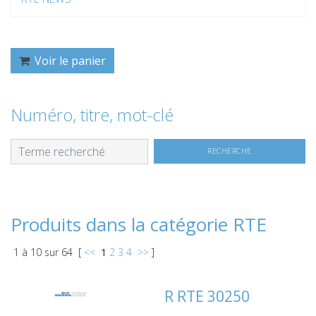
Voir le panier
Numéro, titre, mot-clé
Produits dans la catégorie RTE
1
à
10
sur
64
[
<<
1
2
3
4
>>
]
R RTE 30250