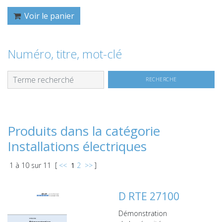
Voir le panier
Numéro, titre, mot-clé
Produits dans la catégorie
Installations électriques
1
à
10
sur
11
[
<<
1
2
>>
]
D RTE 27100
Démonstration