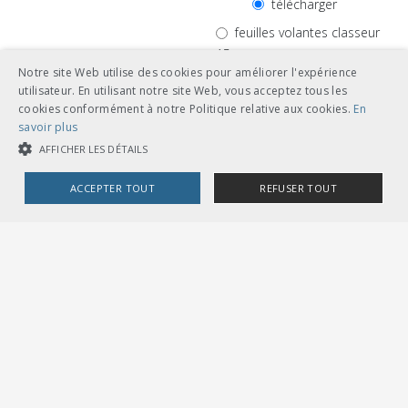
télécharger
feuilles volantes classeur
A5
Notre site Web utilise des cookies pour améliorer l'expérience
utilisateur. En utilisant notre site Web, vous acceptez tous les
cookies conformément à notre Politique relative aux cookies.
En
savoir plus
AFFICHER LES DÉTAILS
I-50056
ACCEPTER TOUT
REFUSER TOUT
Contrôle,
maintenance et
COOKIES STRICTEMENT NÉCESSAIRES
réparation des
garnitures de
COOKIES DE PERFORMANCE
COOKIES DE CIBLAGE
mise à la terre,
des tâteurs de
tension ainsi
que des
Cookies strictement nécessaires
Cookies de performance
perches de
Cookies de ciblage
manoeuvre et
des perches de
Les cookies strictement nécessaires habilitent des fonctionnalités de
dégivrage
> plus
base du site Web telles que la connexion des utilisateurs et la gestion