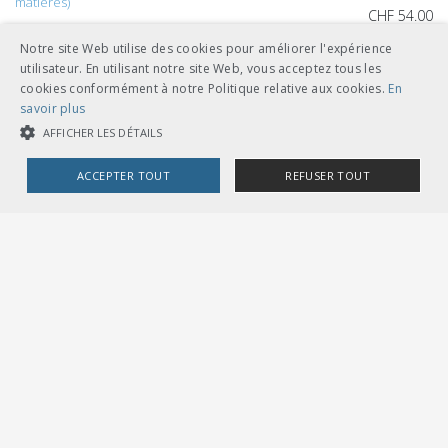
matières)
CHF 54.00
télécharger
Notre site Web utilise des cookies pour améliorer l'expérience
utilisateur. En utilisant notre site Web, vous acceptez tous les
feuilles volantes classeur A5
cookies conformément à notre Politique relative aux cookies.
En
savoir plus
AFFICHER LES DÉTAILS
ACCEPTER TOUT
REFUSER TOUT
Autres langues
COOKIES STRICTEMENT NÉCESSAIRES
CHF 54.00
COOKIES DE PERFORMANCE
COOKIES DE CIBLAGE
télécharger
allemand
feuilles volantes classeur A5
Cookies strictement nécessaires
Cookies de performance
Cookies de ciblage
Les cookies strictement nécessaires habilitent des fonctionnalités de
base du site Web telles que la connexion des utilisateurs et la gestion
des comptes. Le site Web ne peut pas être utilisé correctement sans les
cookies strictement nécessaires.