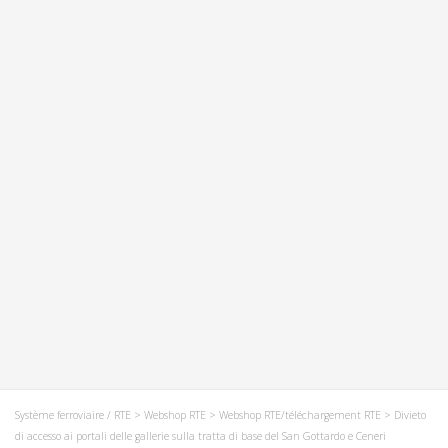
Système ferroviaire / RTE
>
Webshop RTE
>
Webshop RTE/téléchargement RTE
> Divieto
di accesso ai portali delle gallerie sulla tratta di base del San Gottardo e Ceneri