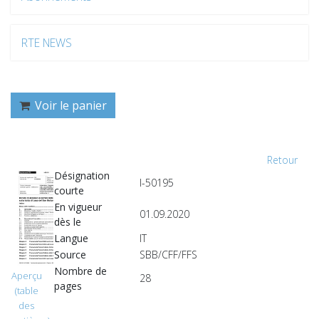
RTE NEWS
Voir le panier
Retour
Désignation
I-50195
courte
En vigueur
01.09.2020
dès le
Langue
IT
Source
SBB/CFF/FFS
Nombre de
Aperçu
28
pages
(table
des