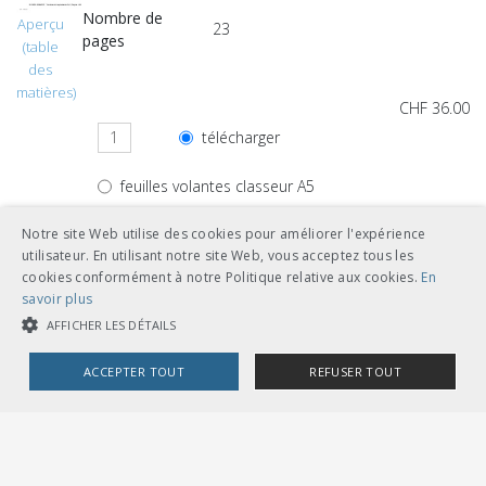
Nombre de
Aperçu
23
pages
(table
des
matières)
CHF 36.00
télécharger
feuilles volantes classeur A5
Notre site Web utilise des cookies pour améliorer l'expérience
utilisateur. En utilisant notre site Web, vous acceptez tous les
cookies conformément à notre Politique relative aux cookies.
En
Autres langues
savoir plus
AFFICHER LES DÉTAILS
CHF 36.00
ACCEPTER TOUT
REFUSER TOUT
télécharger
allemand
COOKIES STRICTEMENT NÉCESSAIRES
feuilles volantes classeur A5
COOKIES DE PERFORMANCE
COOKIES DE CIBLAGE