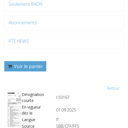
Seulement RADN
Abonnements
RTE NEWS
Voir le panier
Retour
Désignation
I-50167
courte
En vigueur
01.09.2025
dès le
Langue
IT
Source
SBB/CFF/FFS