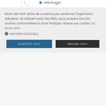
télécharger
feuilles volantes classeur A5
Notre site Web utilise des cookies pour améliorer l'expérience
utilisateur. En utilisant notre site Web, vous acceptez tous les
cookies conformément à notre Politique relative aux cookies.
En
savoir plus
AFFICHER LES DÉTAILS
Autres langues
ACCEPTER TOUT
REFUSER TOUT
CHF 36.00
COOKIES STRICTEMENT NÉCESSAIRES
télécharger
allemand
COOKIES DE PERFORMANCE
COOKIES DE CIBLAGE
feuilles volantes classeur A5
Cookies strictement nécessaires
Cookies de performance
Cookies de ciblage
CHF 36.00
Les cookies strictement nécessaires habilitent des fonctionnalités de
télécharger
italien
base du site Web telles que la connexion des utilisateurs et la gestion
des comptes. Le site Web ne peut pas être utilisé correctement sans les