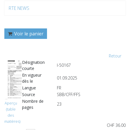
RTE NEWS
Voir le panier
Retour
Désignation
I-50167
courte
En vigueur
01.09.2025
dès le
Langue
FR
Source
SBB/CFF/FFS
Nombre de
Aperçu
23
pages
(table
des
matières)
CHF 36.00