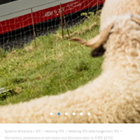
Système ferroviaire / RTE
>
Webshop RTE
>
Webshop RTE/téléchargement RTE
>
Formations, attestations et admission aux fonctions selon la R RTE 20100