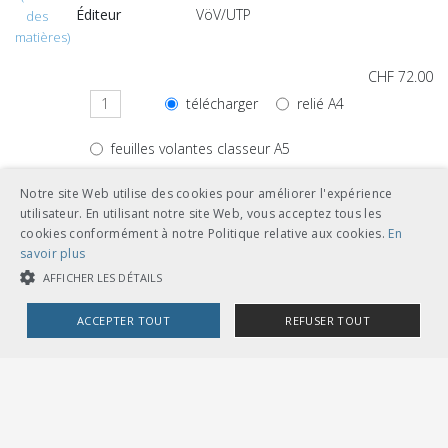
Éditeur
VöV/UTP
des
matières)
CHF 72.00
télécharger
relié A4
feuilles volantes classeur A5
Notre site Web utilise des cookies pour améliorer l'expérience
utilisateur. En utilisant notre site Web, vous acceptez tous les
cookies conformément à notre Politique relative aux cookies.
En
Autres langues
savoir plus
AFFICHER LES DÉTAILS
CHF 72.00
ACCEPTER TOUT
REFUSER TOUT
télécharger
allemand
COOKIES STRICTEMENT NÉCESSAIRES
feuilles volantes classeur A5
COOKIES DE PERFORMANCE
COOKIES DE CIBLAGE