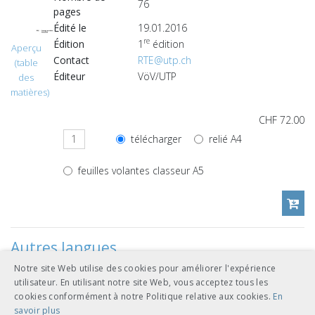
76
pages
Édité le
19.01.2016
re
Édition
1
édition
Aperçu
Contact
RTE@utp.ch
(table
Éditeur
VöV/UTP
des
matières)
CHF 72.00
télécharger
relié A4
feuilles volantes classeur A5
Autres langues
Notre site Web utilise des cookies pour améliorer l'expérience
utilisateur. En utilisant notre site Web, vous acceptez tous les
CHF 72.00
cookies conformément à notre Politique relative aux cookies.
En
savoir plus
télécharger
relié A4
allemand