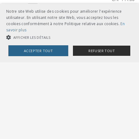
télécharger
relié A4
Notre site Web utilise des cookies pour améliorer l'expérience
utilisateur. En utilisant notre site Web, vous acceptez tous les
feuilles volantes classeur A5
cookies conformément à notre Politique relative aux cookies.
En
savoir plus
AFFICHER LES DÉTAILS
ACCEPTER TOUT
REFUSER TOUT
Autres langues
COOKIES STRICTEMENT NÉCESSAIRES
CHF 144.00
COOKIES DE PERFORMANCE
COOKIES DE CIBLAGE
télécharger
allemand
feuilles volantes classeur A5
Cookies strictement nécessaires
Cookies de performance
Cookies de ciblage
Les cookies strictement nécessaires habilitent des fonctionnalités de
base du site Web telles que la connexion des utilisateurs et la gestion
des comptes. Le site Web ne peut pas être utilisé correctement sans les
cookies strictement nécessaires.