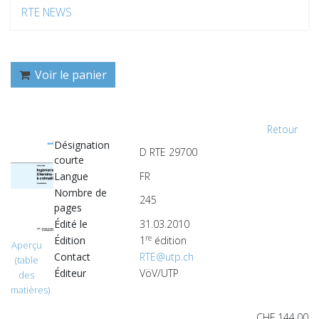
RTE NEWS
Voir le panier
Retour
Désignation
D RTE 29700
courte
Langue
FR
Nombre de
245
pages
Édité le
31.03.2010
re
Édition
1
édition
Aperçu
Contact
RTE@utp.ch
(table
Éditeur
VöV/UTP
des
matières)
CHF 144.00