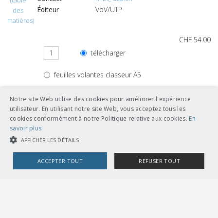
(table
Éditeur
VöV/UTP
des
matières)
CHF 54.00
télécharger
feuilles volantes classeur A5
Notre site Web utilise des cookies pour améliorer l'expérience
utilisateur. En utilisant notre site Web, vous acceptez tous les
cookies conformément à notre Politique relative aux cookies.
En
Autres langues
savoir plus
AFFICHER LES DÉTAILS
CHF 54.00
ACCEPTER TOUT
REFUSER TOUT
télécharger
allemand
COOKIES STRICTEMENT NÉCESSAIRES
feuilles volantes classeur A5
COOKIES DE PERFORMANCE
COOKIES DE CIBLAGE