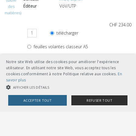
(table
Éditeur
VöV/UTP
des
matières)
CHF 234.00
télécharger
feuilles volantes classeur A5
Notre site Web utilise des cookies pour améliorer l'expérience
utilisateur. En utilisant notre site Web, vous acceptez tous les
cookies conformément à notre Politique relative aux cookies.
En
Autres langues
savoir plus
AFFICHER LES DÉTAILS
CHF 234.00
ACCEPTER TOUT
REFUSER TOUT
télécharger
allemand
COOKIES STRICTEMENT NÉCESSAIRES
feuilles volantes classeur A5
COOKIES DE PERFORMANCE
COOKIES DE CIBLAGE