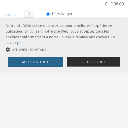
CHF 36.00
télécharger
français
feuilles volantes classeur A5
Notre site Web utilise des cookies pour améliorer l'expérience
utilisateur. En utilisant notre site Web, vous acceptez tous les
cookies conformément à notre Politique relative aux cookies.
En
savoir plus
AFFICHER LES DÉTAILS
Références de documents
ACCEPTER TOUT
REFUSER TOUT
niveau supérieur
COOKIES STRICTEMENT NÉCESSAIRES
R RTE
>
COOKIES DE PERFORMANCE
COOKIES DE CIBLAGE
Lichtraumprofil Normalspur
20012
plus
Cookies strictement nécessaires
Cookies de performance
Cookies de ciblage
Les cookies strictement nécessaires habilitent des fonctionnalités de