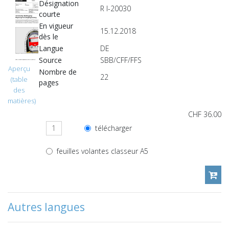
Désignation
R I-20030
courte
En vigueur
15.12.2018
dès le
Langue
DE
Source
SBB/CFF/FFS
Aperçu
Nombre de
22
(table
pages
des
matières)
CHF 36.00
télécharger
feuilles volantes classeur A5
Autres langues