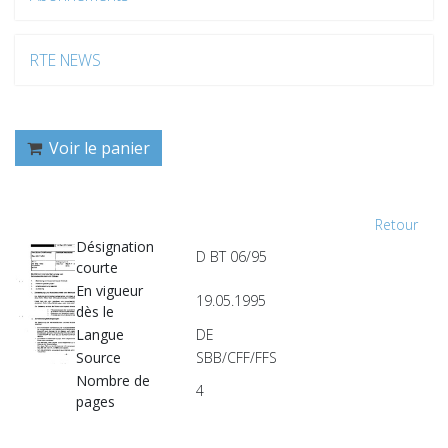
RTE NEWS
Voir le panier
Retour
Désignation
D BT 06/95
courte
En vigueur
19.05.1995
dès le
Langue
DE
Source
SBB/CFF/FFS
Nombre de
4
pages