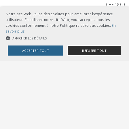
CHF 18.00
télécharger
Notre site Web utilise des cookies pour améliorer l'expérience
utilisateur. En utilisant notre site Web, vous acceptez tous les
feuilles volantes classeur A5
cookies conformément à notre Politique relative aux cookies.
En
savoir plus
AFFICHER LES DÉTAILS
ACCEPTER TOUT
REFUSER TOUT
Autres langues
COOKIES STRICTEMENT NÉCESSAIRES
CHF 18.00
COOKIES DE PERFORMANCE
COOKIES DE CIBLAGE
télécharger
français
feuilles volantes classeur A5
Cookies strictement nécessaires
Cookies de performance
Cookies de ciblage
Les cookies strictement nécessaires habilitent des fonctionnalités de
base du site Web telles que la connexion des utilisateurs et la gestion
des comptes. Le site Web ne peut pas être utilisé correctement sans les
cookies strictement nécessaires.