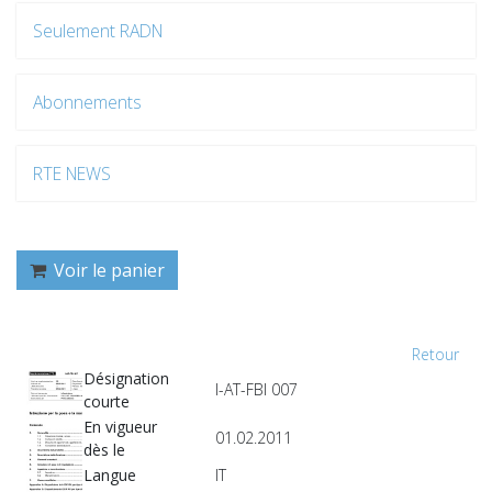
Seulement RADN
Abonnements
RTE NEWS
Voir le panier
Retour
Désignation
I-AT-FBI 007
courte
En vigueur
01.02.2011
dès le
Langue
IT