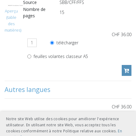
Source
SBB/CFF/FFS
Nombre de
Aperçu
15
pages
(table
des
matières)
CHF 36.00
télécharger
feuilles volantes classeur A5
Autres langues
CHF 36.00
télécharger
allemand
Notre site Web utilise des cookies pour améliorer l'expérience
utilisateur. En utilisant notre site Web, vous acceptez tous les
feuilles volantes classeur A5
cookies conformément à notre Politique relative aux cookies.
En