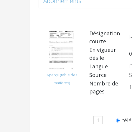
Abonnements
Désignation
I
courte
En vigueur
0
dès le
Langue
I
Source
S
Aperçu (table des
Nombre de
matières)
1
pages
télé