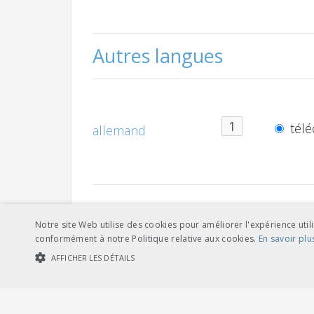
Autres langues
télé
allemand
Notre site Web utilise des cookies pour améliorer l'expérience utili
télé
français
conformément à notre Politique relative aux cookies.
En savoir plu
AFFICHER LES DÉTAILS
COOKIES STRICTEMENT NÉCESSAIRES
COOKIES DE PERFORMA
Références de document