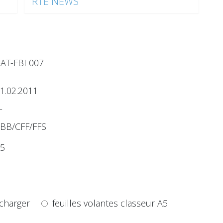
RTE NEWS
-AT-FBI 007
1.02.2011
T
BB/CFF/FFS
5
charger
feuilles volantes classeur A5