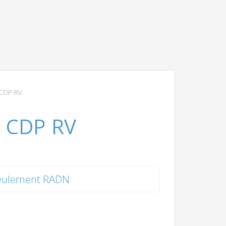
 CDP RV
e CDP RV
eulement RADN