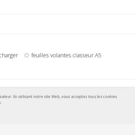
charger
feuilles volantes classeur A5
sateur. En utilisant notre site Web, vous acceptez tous les cookies
charger
feuilles volantes classeur A5
s
NCE
COOKIES DE CIBLAGE
s