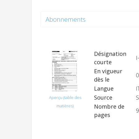
Abonnements
Désignation
I
courte
En vigueur
0
dès le
Langue
I
Source
S
Aperçu (table des
Nombre de
matières)
9
pages