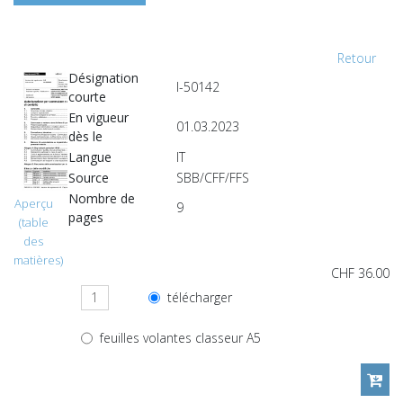
Retour
Désignation
I-50142
courte
En vigueur
01.03.2023
dès le
Langue
IT
Source
SBB/CFF/FFS
Nombre de
Aperçu
9
pages
(table
des
matières)
CHF 36.00
télécharger
feuilles volantes classeur A5