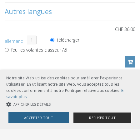
Autres langues
CHF 36.00
télécharger
allemand
feuilles volantes classeur A5
Notre site Web utilise des cookies pour améliorer l'expérience
CHF 36.00
utilisateur. En utilisant notre site Web, vous acceptez tous les
cookies conformément à notre Politique relative aux cookies.
En
télécharger
français
savoir plus
feuilles volantes classeur A5
AFFICHER LES DÉTAILS
ACCEPTER TOUT
REFUSER TOUT
COOKIES STRICTEMENT NÉCESSAIRES
Références de documents