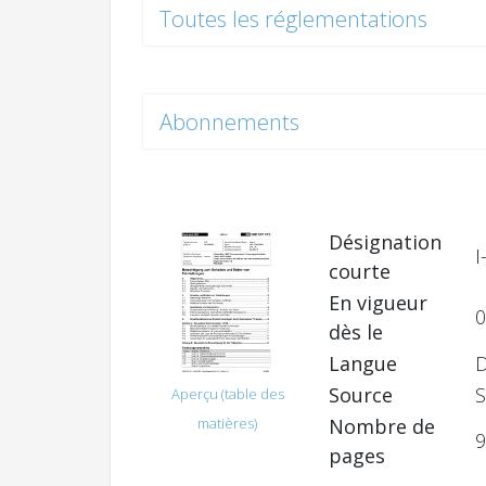
Toutes les réglementations
Abonnements
Désignation
I
courte
En vigueur
0
dès le
Langue
Source
S
Aperçu (table des
Nombre de
matières)
9
pages