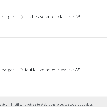
charger
feuilles volantes classeur A5
charger
feuilles volantes classeur A5
sateur. En utilisant notre site Web, vous acceptez tous les cookies
charger
feuilles volantes classeur A5