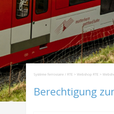
Système ferroviaire / RTE
>
Webshop RTE
>
Websho
Berechtigung zu