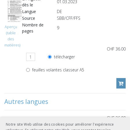
01.03.2023
dès le
Langue
DE
Source
SBB/CFF/FFS
Nombre de
Aperçu
9
pages
(table
des
matières)
CHF 36.00
télécharger
feuilles volantes classeur A5
Autres langues
CHF 36.00
Notre site Web utilise des cookies pour améliorer l'expérience
télécharger
français