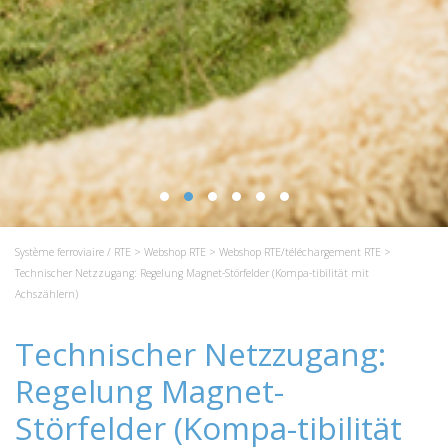
Système ferroviaire / RTE
>
Webshop RTE
>
Webshop RTE/téléchargement RTE
>
Technischer Netzzugang: Regelung Magnet-Störfelder (Kompa-tibilität mit
Achszählern)
Technischer Netzzugang:
Regelung Magnet-
Störfelder (Kompa-tibilität