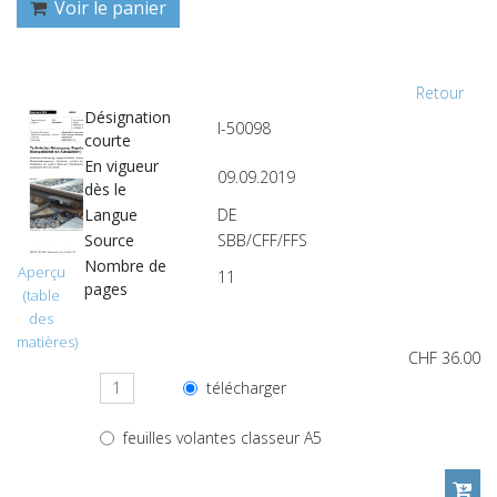
Voir le panier
Retour
Désignation
I-50098
courte
En vigueur
09.09.2019
dès le
Langue
DE
Source
SBB/CFF/FFS
Nombre de
Aperçu
11
pages
(table
des
matières)
CHF 36.00
télécharger
feuilles volantes classeur A5