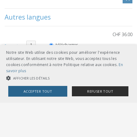
Autres langues
CHF 36.00
télécharger
français
Notre site Web utilise des cookies pour améliorer l'expérience
feuilles volantes classeur A5
utilisateur. En utilisant notre site Web, vous acceptez tous les
cookies conformément à notre Politique relative aux cookies.
En
savoir plus
AFFICHER LES DÉTAILS
Références de documents
ACCEPTER TOUT
REFUSER TOUT
COOKIES STRICTEMENT NÉCESSAIRES
niveau supérieur
COOKIES DE PERFORMANCE
COOKIES DE CIBLAGE
R RTE
Kompendium Sicherungsanlagen,
>
25000
Regelungs-Sammlung
plus