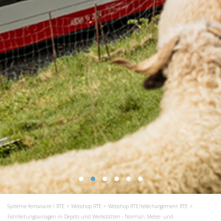
Système ferroviaire / RTE
>
Webshop RTE
>
Webshop RTE/téléchargement RTE
>
Fahrleitungsanlagen in Depots und Werkstätten - Normal-, Meter- und