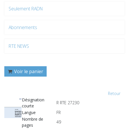
Seulement RADN
Abonnements
RTE NEWS
Voir le panier
Retour
Désignation
R RTE 27230
courte
Langue
FR
Nombre de
49
pages