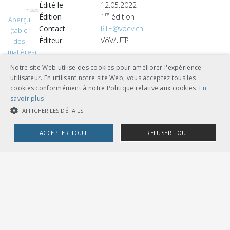
Édité le
12.05.2022
re
Édition
1
édition
Aperçu
Contact
RTE@voev.ch
(table
Éditeur
VöV/UTP
des
matières)
Notre site Web utilise des cookies pour améliorer l'expérience
CHF 54.00
utilisateur. En utilisant notre site Web, vous acceptez tous les
télécharger
cookies conformément à notre Politique relative aux cookies.
En
savoir plus
feuilles volantes classeur A5
AFFICHER LES DÉTAILS
ACCEPTER TOUT
REFUSER TOUT
COOKIES STRICTEMENT NÉCESSAIRES
Autres langues
COOKIES DE PERFORMANCE
COOKIES DE CIBLAGE
CHF 54.00
télécharger
allemand
Cookies strictement nécessaires
Cookies de performance
feuilles volantes classeur A5
Cookies de ciblage