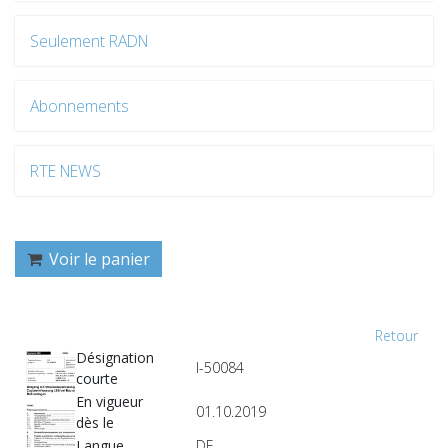
Seulement RADN
Abonnements
RTE NEWS
Voir le panier
Retour
Désignation
I-50084
courte
En vigueur
01.10.2019
dès le
Langue
DE