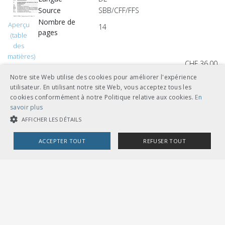
Source
SBB/CFF/FFS
Nombre de
Aperçu
14
pages
(table
des
matières)
CHF 36.00
télécharger
Notre site Web utilise des cookies pour améliorer l'expérience
utilisateur. En utilisant notre site Web, vous acceptez tous les
cookies conformément à notre Politique relative aux cookies.
En
feuilles volantes classeur A5
savoir plus
AFFICHER LES DÉTAILS
ACCEPTER TOUT
REFUSER TOUT
Autres langues
COOKIES STRICTEMENT NÉCESSAIRES
CHF 36.00
COOKIES DE PERFORMANCE
COOKIES DE CIBLAGE
télécharger
français
feuilles volantes classeur A5
Cookies strictement nécessaires
Cookies de performance