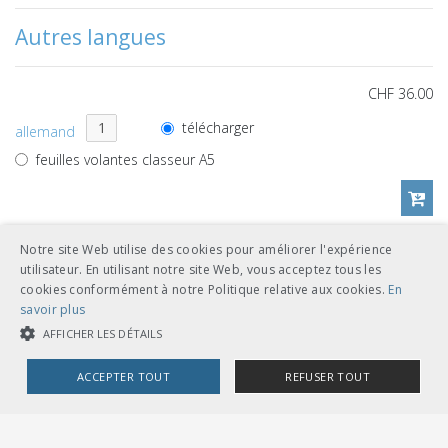
Autres langues
CHF 36.00
télécharger
allemand
feuilles volantes classeur A5
Notre site Web utilise des cookies pour améliorer l'expérience
CHF 36.00
utilisateur. En utilisant notre site Web, vous acceptez tous les
cookies conformément à notre Politique relative aux cookies.
En
télécharger
français
savoir plus
feuilles volantes classeur A5
AFFICHER LES DÉTAILS
ACCEPTER TOUT
REFUSER TOUT
COOKIES STRICTEMENT NÉCESSAIRES
Références de documents