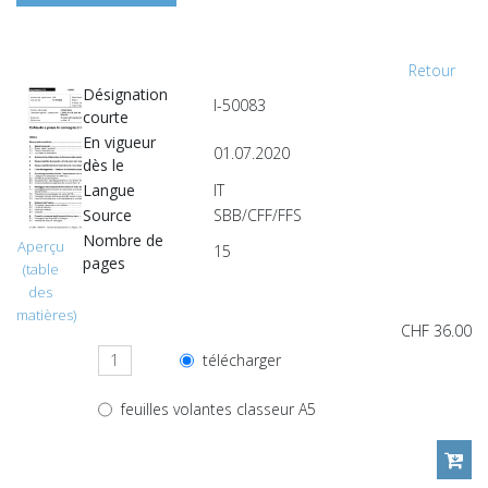
Retour
Désignation
I-50083
courte
En vigueur
01.07.2020
dès le
Langue
IT
Source
SBB/CFF/FFS
Nombre de
Aperçu
15
pages
(table
des
matières)
CHF 36.00
télécharger
feuilles volantes classeur A5