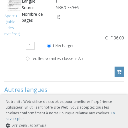
Langue
IT
Source
SBB/CFF/FFS
Nombre de
Aperçu
15
pages
(table
des
matières)
CHF 36.00
télécharger
feuilles volantes classeur A5
Autres langues
Notre site Web utilise des cookies pour améliorer l'expérience
CHF 36.00
utilisateur. En utilisant notre site Web, vous acceptez tous les
cookies conformément à notre Politique relative aux cookies.
En
télécharger
allemand
savoir plus
feuilles volantes classeur A5
AFFICHER LES DÉTAILS