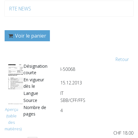
RTE NEWS
Voir le panier
Retour
Désignation
I-50068
courte
En vigueur
15.12.2013
dès le
Langue
IT
Source
SBB/CFF/FFS
Nombre de
Aperçu
4
pages
(table
des
matières)
CHF 18.00