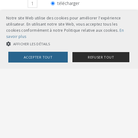
télécharger
feuilles volantes classeur A5
Notre site Web utilise des cookies pour améliorer l'expérience
utilisateur. En utilisant notre site Web, vous acceptez tous les
cookies conformément à notre Politique relative aux cookies.
En
savoir plus
AFFICHER LES DÉTAILS
Autres langues
ACCEPTER TOUT
REFUSER TOUT
CHF 18.00
COOKIES STRICTEMENT NÉCESSAIRES
télécharger
allemand
COOKIES DE PERFORMANCE
COOKIES DE CIBLAGE
feuilles volantes classeur A5
Cookies strictement nécessaires
Cookies de performance
Cookies de ciblage
CHF 18.00
Les cookies strictement nécessaires habilitent des fonctionnalités de
télécharger
français
base du site Web telles que la connexion des utilisateurs et la gestion
des comptes. Le site Web ne peut pas être utilisé correctement sans les