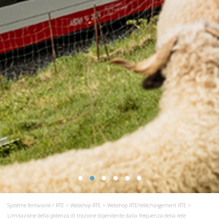
Système ferroviaire / RTE
>
Webshop RTE
>
Webshop RTE/téléchargement RTE
>
Limitazione della potenza di trazione dipendente dalla frequenza della rete