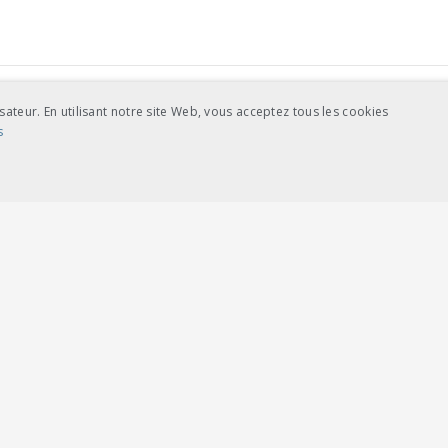
sateur. En utilisant notre site Web, vous acceptez tous les cookies
s
charger
feuilles volantes classeur A5
NCE
COOKIES DE CIBLAGE
s
ictement nécessaires
Cookies de performance
Cookies de ciblage
se du site Web telles que la connexion des utilisateurs et la gestion des comptes. L
rd vom Cookie-Script.com-Dienst verwendet, um die Einwilligungseinstellungen fü
ie-Script.com muss ordnungsgemäß funktionieren.