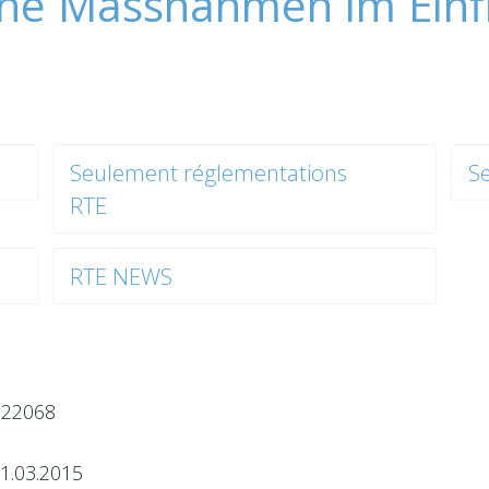
he Massnahmen im Einfl
Seulement réglementations
S
RTE
RTE NEWS
-22068
1.03.2015