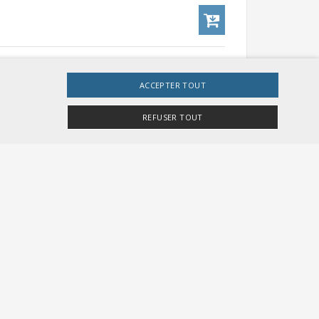
CHF 54.00
ACCEPTER TOUT
REFUSER TOUT
e site Web ne peut pas être utilisé correctement sans
r Besucher-Cookies zu speichern. Das Cookie-