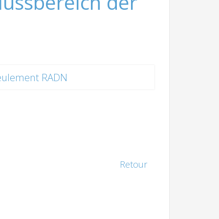
ussbereich der
eulement RADN
Retour