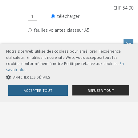
CHF 54.00
télécharger
feuilles volantes classeur A5
Notre site Web utilise des cookies pour améliorer l'expérience
utilisateur. En utilisant notre site Web, vous acceptez tous les
Autres langues
cookies conformément à notre Politique relative aux cookies.
En
savoir plus
AFFICHER LES DÉTAILS
CHF 54.00
ACCEPTER TOUT
REFUSER TOUT
télécharger
allemand
feuilles volantes classeur A5
COOKIES STRICTEMENT NÉCESSAIRES
COOKIES DE PERFORMANCE
COOKIES DE CIBLAGE
CHF 54.00