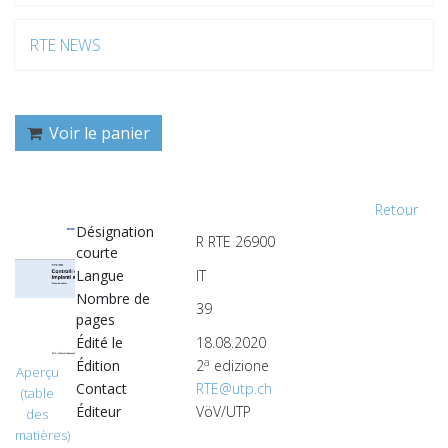
RTE NEWS
Voir le panier
Retour
Désignation
R RTE 26900
courte
Langue
IT
Nombre de
39
pages
Édité le
18.08.2020
a
Édition
2
edizione
Aperçu
Contact
RTE@utp.ch
(table
Éditeur
VöV/UTP
des
matières)