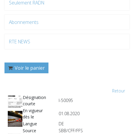
Seulement RADN
Abonnements
RTE NEWS
Voir le panier
Retour
Désignation
I-50095
courte
En vigueur
01.08.2020
dès le
Langue
DE
Source
SBB/CFF/FFS