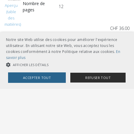
Nombre de
Aperçu
12
pages
(table
des
matières)
CHF 36.00
télécharger
Notre site Web utilise des cookies pour améliorer l'expérience
utilisateur. En utilisant notre site Web, vous acceptez tous les
feuilles volantes classeur A5
cookies conformément à notre Politique relative aux cookies.
En
savoir plus
AFFICHER LES DÉTAILS
ACCEPTER TOUT
REFUSER TOUT
Autres langues
COOKIES STRICTEMENT NÉCESSAIRES
CHF 36.00
COOKIES DE PERFORMANCE
COOKIES DE CIBLAGE
télécharger
français
feuilles volantes classeur A5
Cookies strictement nécessaires
Cookies de performance
Cookies de ciblage