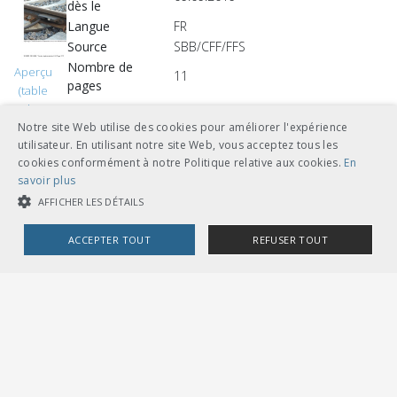
dès le
Langue
FR
Source
SBB/CFF/FFS
Nombre de
Aperçu
11
pages
(table
des
Notre site Web utilise des cookies pour améliorer l'expérience
matières)
CHF 36.00
utilisateur. En utilisant notre site Web, vous acceptez tous les
cookies conformément à notre Politique relative aux cookies.
En
télécharger
savoir plus
AFFICHER LES DÉTAILS
feuilles volantes classeur A5
ACCEPTER TOUT
REFUSER TOUT
COOKIES STRICTEMENT NÉCESSAIRES
Autres langues
COOKIES DE PERFORMANCE
COOKIES DE CIBLAGE
CHF 36.00
télécharger
Cookies strictement nécessaires
Cookies de performance
allemand