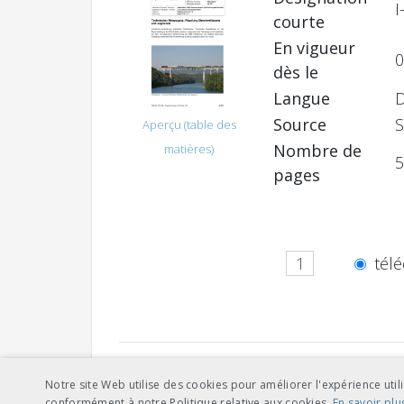
I
courte
En vigueur
0
dès le
Langue
Source
S
Aperçu (table des
Nombre de
matières)
5
pages
télé
Autres langues
Notre site Web utilise des cookies pour améliorer l'expérience utili
conformément à notre Politique relative aux cookies.
En savoir plu