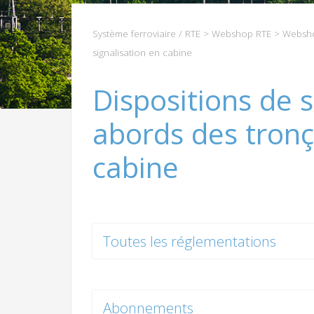
Système ferroviaire / RTE
>
Webshop RTE
>
Websho
signalisation en cabine
Dispositions de s
abords des tronç
cabine
Toutes les réglementations
Abonnements