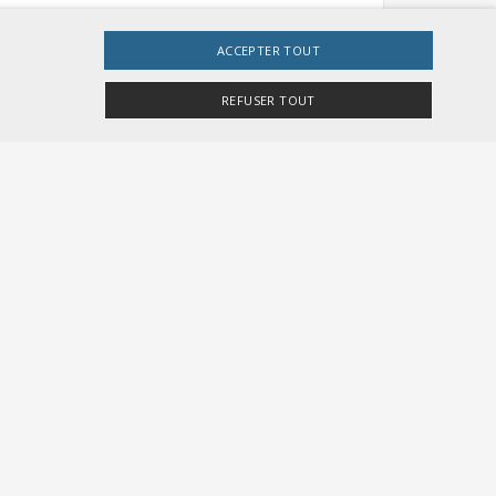
ACCEPTER TOUT
Retour
REFUSER TOUT
e site Web ne peut pas être utilisé correctement sans
r Besucher-Cookies zu speichern. Das Cookie-
CHF 36.00
gemeine Kennung, die zum Verwalten von
te Zahl. Die Art und Weise, wie sie verwendet
tatus für einen Benutzer zwischen den Seiten.