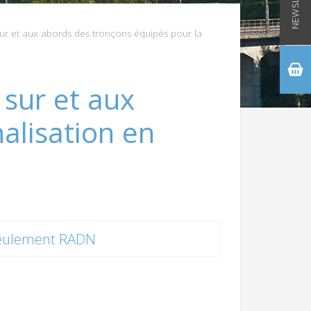
sur et aux abords des tronçons équipés pour la
 sur et aux
alisation en
eulement RADN