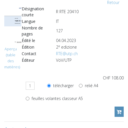
Retour
Désignation
R RTE 20410
courte
Langue
IT
Nombre de
127
pages
Édité le
04.04.2023
a
Édition
2
edizione
Aperçu
Contact
RTE@utp.ch
(table
Éditeur
VöV/UTP
des
matières)
CHF 108.00
télécharger
relié A4
feuilles volantes classeur A5