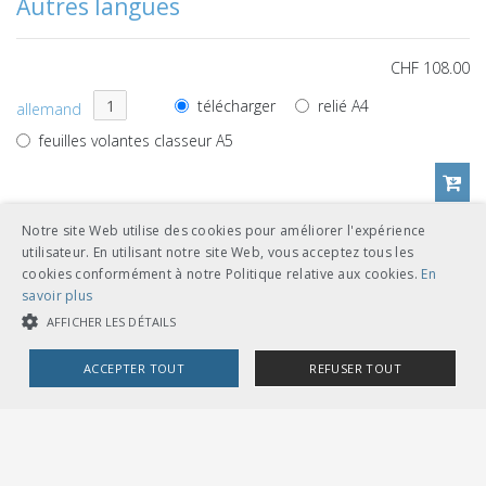
Autres langues
CHF 108.00
télécharger
relié A4
allemand
feuilles volantes classeur A5
Notre site Web utilise des cookies pour améliorer l'expérience
CHF 108.00
utilisateur. En utilisant notre site Web, vous acceptez tous les
cookies conformément à notre Politique relative aux cookies.
En
télécharger
relié A4
français
savoir plus
feuilles volantes classeur A5
AFFICHER LES DÉTAILS
ACCEPTER TOUT
REFUSER TOUT
COOKIES STRICTEMENT NÉCESSAIRES
Références de documents
COOKIES DE PERFORMANCE
COOKIES DE CIBLAGE