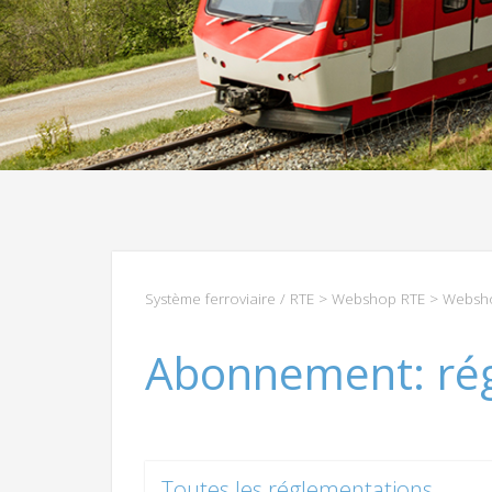
Système ferroviaire / RTE
>
Webshop RTE
>
Websho
Abonnement: ré
Toutes les réglementations