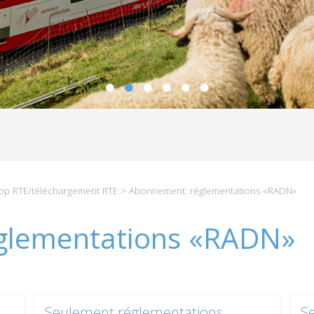
p RTE/téléchargement RTE
> Abonnement: réglementations «RADN»
glementations «RADN»
Seulement réglementations
S