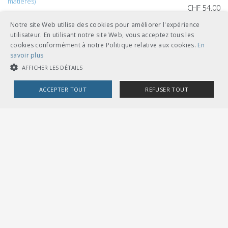
matières)
CHF 54.00
télécharger
Notre site Web utilise des cookies pour améliorer l'expérience
utilisateur. En utilisant notre site Web, vous acceptez tous les
feuilles volantes classeur A5
cookies conformément à notre Politique relative aux cookies.
En
savoir plus
AFFICHER LES DÉTAILS
ACCEPTER TOUT
REFUSER TOUT
Autres langues
COOKIES STRICTEMENT NÉCESSAIRES
CHF 54.00
COOKIES DE PERFORMANCE
COOKIES DE CIBLAGE
télécharger
allemand
feuilles volantes classeur A5
Cookies strictement nécessaires
Cookies de performance
Cookies de ciblage
Les cookies strictement nécessaires habilitent des fonctionnalités de
base du site Web telles que la connexion des utilisateurs et la gestion
des comptes. Le site Web ne peut pas être utilisé correctement sans les
cookies strictement nécessaires.