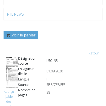
RTE NEWS
Voir le panier
Retour
Désignation
I-50195
courte
En vigueur
01.09.2020
dès le
Langue
IT
Source
SBB/CFF/FFS
Nombre de
Aperçu
28
pages
(table
des