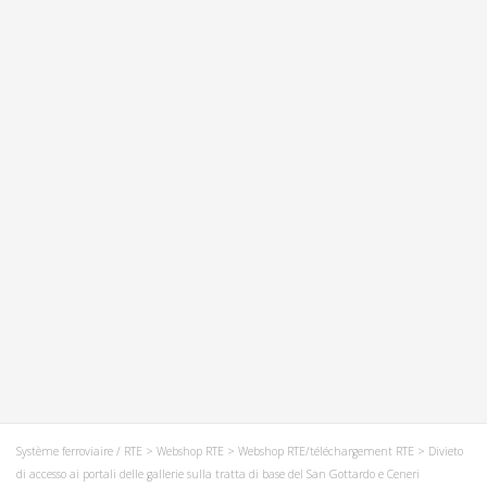
Système ferroviaire / RTE
>
Webshop RTE
>
Webshop RTE/téléchargement RTE
> Divieto
di accesso ai portali delle gallerie sulla tratta di base del San Gottardo e Ceneri