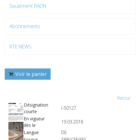
Seulement RADN
Abonnements
RTE NEWS
Voir le panier
Retour
Désignation
I-50127
courte
En vigueur
19.03.2018
dès le
Langue
DE
Source
SBB/CFF/FFS