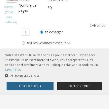
Nombre de
Aperçu
50
pages
(table
des
matières)
CHF 54.00
télécharger
feuilles volantes classeur A5
Notre site Web utilise des cookies pour améliorer l'expérience
utilisateur. En utilisant notre site Web, vous acceptez tous les
cookies conformément à notre Politique relative aux cookies.
En
Autres langues
savoir plus
AFFICHER LES DÉTAILS
CHF 54.00
ACCEPTER TOUT
REFUSER TOUT
télécharger
français
COOKIES STRICTEMENT NÉCESSAIRES
feuilles volantes classeur A5
COOKIES DE PERFORMANCE
COOKIES DE CIBLAGE