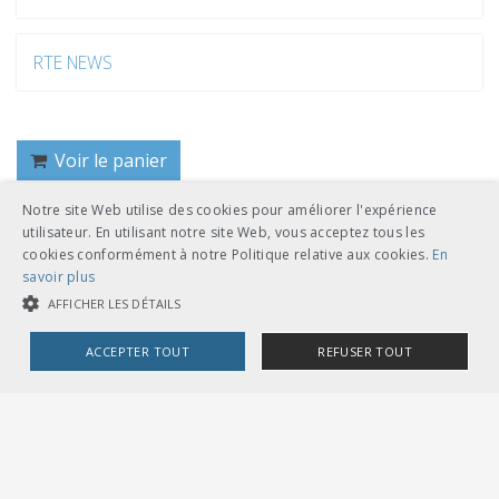
RTE NEWS
Voir le panier
Notre site Web utilise des cookies pour améliorer l'expérience
utilisateur. En utilisant notre site Web, vous acceptez tous les
Retour
cookies conformément à notre Politique relative aux cookies.
En
savoir plus
AFFICHER LES DÉTAILS
ACCEPTER TOUT
REFUSER TOUT
COOKIES STRICTEMENT NÉCESSAIRES
UNION DES TRANSPORTS PUBLICS
Dählhölzliweg 12
CH-3005 Berne
COOKIES DE PERFORMANCE
COOKIES DE CIBLAGE
Tél. en contact direct avec l’équipe de l’UTP
info@utp.ch
Plan d'accès