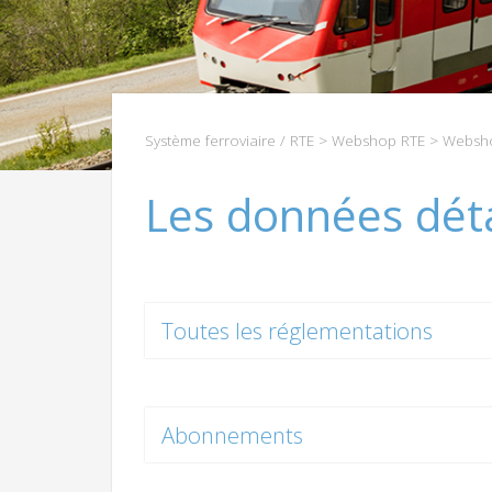
Système ferroviaire / RTE
>
Webshop RTE
>
Websho
Les données déta
Toutes les réglementations
Abonnements