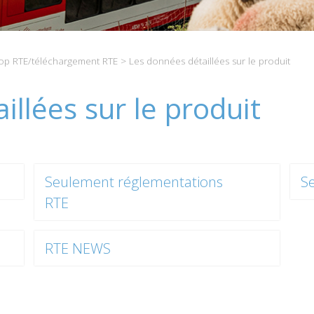
p RTE/téléchargement RTE
> Les données détaillées sur le produit
illées sur le produit
Seulement réglementations
S
RTE
RTE NEWS