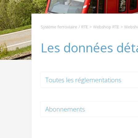
Système ferroviaire / RTE
>
Webshop RTE
>
Websho
Les données déta
Toutes les réglementations
Abonnements