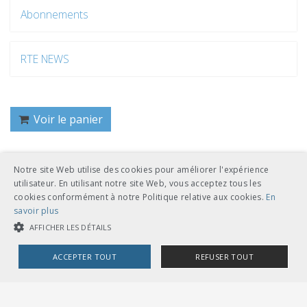
Abonnements
RTE NEWS
Voir le panier
Notre site Web utilise des cookies pour améliorer l'expérience
Retour
utilisateur. En utilisant notre site Web, vous acceptez tous les
cookies conformément à notre Politique relative aux cookies.
En
savoir plus
AFFICHER LES DÉTAILS
ACCEPTER TOUT
REFUSER TOUT
UNION DES TRANSPORTS PUBLICS
Dählhölzliweg 12
COOKIES STRICTEMENT NÉCESSAIRES
CH-3005 Berne
Tél. en contact direct avec l’équipe de l’UTP