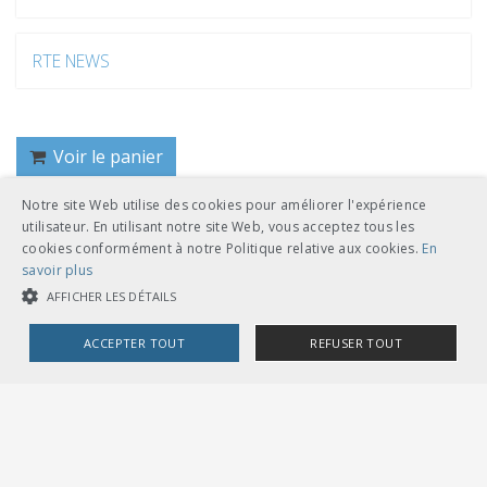
RTE NEWS
Voir le panier
Notre site Web utilise des cookies pour améliorer l'expérience
utilisateur. En utilisant notre site Web, vous acceptez tous les
Retour
cookies conformément à notre Politique relative aux cookies.
En
savoir plus
AFFICHER LES DÉTAILS
ACCEPTER TOUT
REFUSER TOUT
COOKIES STRICTEMENT NÉCESSAIRES
UNION DES TRANSPORTS PUBLICS
Dählhölzliweg 12
CH-3005 Berne
COOKIES DE PERFORMANCE
COOKIES DE CIBLAGE
Tél. en contact direct avec l’équipe de l’UTP
info@utp.ch
Plan d'accès