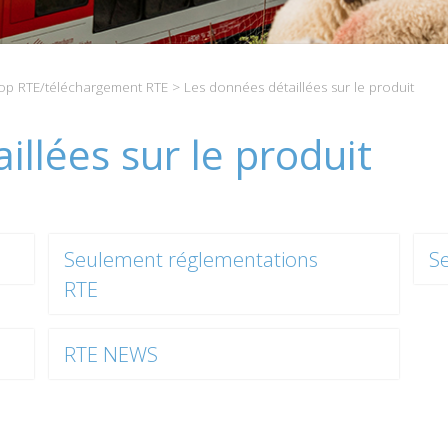
p RTE/téléchargement RTE
> Les données détaillées sur le produit
illées sur le produit
Seulement réglementations
S
RTE
RTE NEWS