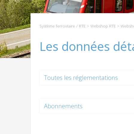
Système ferroviaire / RTE
>
Webshop RTE
>
Websho
Les données déta
Toutes les réglementations
Abonnements